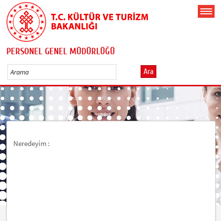
PERSONEL GENEL MÜDÜRLÜĞÜ
Ara
Neredeyim :