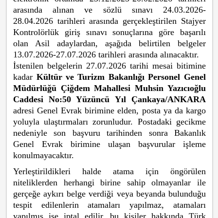
arasında alınan ve sözlü sınavı 24.03.2026-
28.04.2026 tarihleri arasında gerçekleştirilen Stajyer
Kontrolörlük giriş sınavı sonuçlarına göre başarılı
olan Asil adaylardan, aşağıda belirtilen belgeler
13.07.2026-27.07.2026 tarihleri arasında alınacaktır.
İstenilen belgelerin
27.07.2026
tarihi mesai bitimine
kadar
Kültür ve Turizm Bakanlığı Personel Genel
Müdürlüğü Çiğdem Mahallesi Muhsin Yazıcıoğlu
Caddesi No:50 Yüzüncü Yıl Çankaya/ANKARA
adresi Genel Evrak birimine elden, posta ya da kargo
yoluyla ulaştırmaları zorunludur. Postadaki gecikme
nedeniyle son başvuru tarihinden sonra Bakanlık
Genel Evrak birimine ulaşan başvurular işleme
konulmayacaktır.
Yerleştirildikleri halde atama için öngörülen
niteliklerden herhangi birine sahip olmayanlar ile
gerçeğe aykırı belge verdiği veya beyanda bulunduğu
tespit edilenlerin atamaları yapılmaz, atamaları
yapılmış ise iptal edilir, bu kişiler hakkında Türk